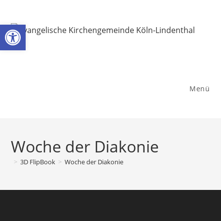
Zum
Inhalt
Werkzeugleiste öffnen
springen
Menü
Woche der Diakonie
>
3D FlipBook
>
Woche der Diakonie