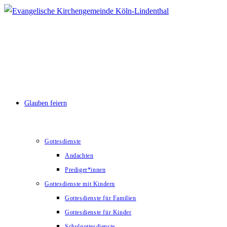
Zum
Inhalt
springen
Glauben feiern
Gottesdienste
Andachten
Prediger*innen
Gottesdienste mit Kindern
Gottesdienste für Familien
Gottesdienste für Kinder
Schulgottesdienste