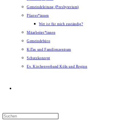
Gemeindeleitung (Presbyterium)
Pfarrer*innen
Wer ist für mich zuständig?
Mitarbeiter*innen
Gemeindebüro
KiTas und Familienzentrum
Schutzkonzept
Ev. Kirchenverband Köln und Region
Website-
Suche