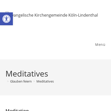
Zum
Inhalt
Werkzeugleiste öffnen
springen
Menü
Meditatives
>
Glauben feiern
>
Meditatives
Meditation