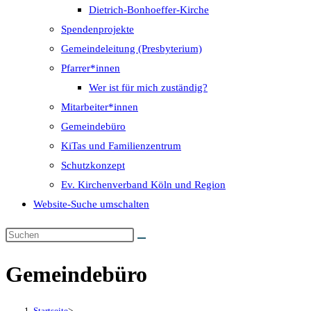
Dietrich-Bonhoeffer-Kirche
Spendenprojekte
Gemeindeleitung (Presbyterium)
Pfarrer*innen
Wer ist für mich zuständig?
Mitarbeiter*innen
Gemeindebüro
KiTas und Familienzentrum
Schutzkonzept
Ev. Kirchenverband Köln und Region
Website-Suche umschalten
Gemeindebüro
Startseite
>