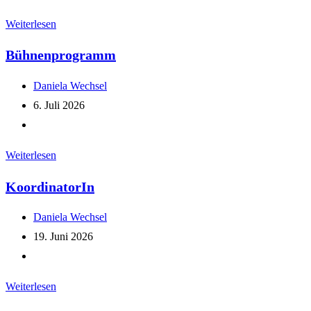
Kategorie:
Bühnenprogramm
Weiterlesen
Bühnenprogramm
Beitrags-
Daniela Wechsel
Autor:
Beitrag
6. Juli 2026
veröffentlicht:
Beitrags-
Kategorie:
Bühnenprogramm
Weiterlesen
KoordinatorIn
Beitrags-
Daniela Wechsel
Autor:
Beitrag
19. Juni 2026
veröffentlicht:
Beitrags-
Kategorie:
KoordinatorIn
Weiterlesen