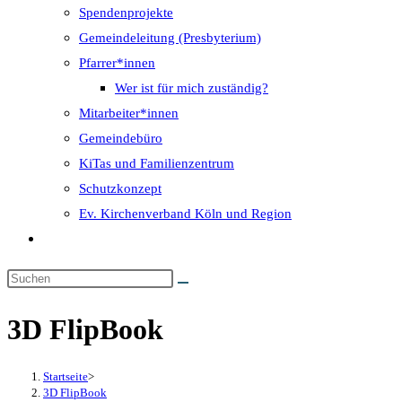
Spendenprojekte
Gemeindeleitung (Presbyterium)
Pfarrer*innen
Wer ist für mich zuständig?
Mitarbeiter*innen
Gemeindebüro
KiTas und Familienzentrum
Schutzkonzept
Ev. Kirchenverband Köln und Region
Website-
Suche
umschalten
3D FlipBook
Startseite
>
3D FlipBook