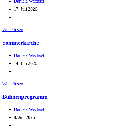
Beitrags-
Daniela Wechsel
Autor:
Beitrag
17. Juli 2026
veröffentlicht:
Beitrags-
Kategorie:
Bilder
Weiterlesen
Gemeindefest
Sommerkirche
Beitrags-
Daniela Wechsel
Autor:
Beitrag
14. Juli 2026
veröffentlicht:
Beitrags-
Kategorie:
Sommerkirche
Weiterlesen
Bühnenprogramm
Beitrags-
Daniela Wechsel
Autor:
Beitrag
8. Juli 2026
veröffentlicht:
Beitrags-