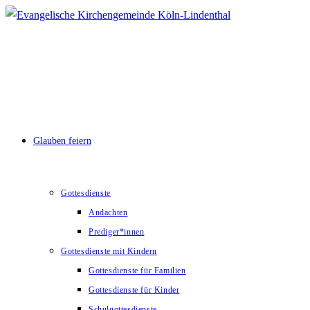
Zum
Inhalt
springen
Glauben feiern
Gottesdienste
Andachten
Prediger*innen
Gottesdienste mit Kindern
Gottesdienste für Familien
Gottesdienste für Kinder
Schulgottesdienste