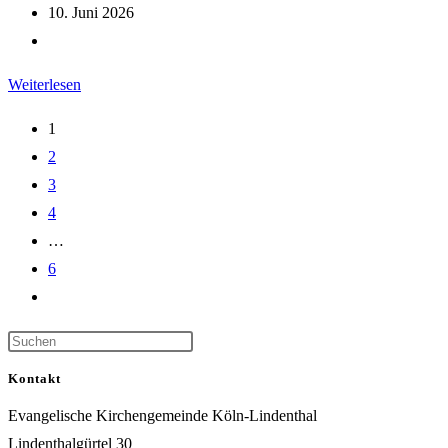
Autor:
Beitrag
10. Juni 2026
veröffentlicht:
Beitrags-
Kategorie:
Mensch
Weiterlesen
Erde
1
2
3
4
…
6
Gehe
zur
nächsten
Seite
Kontakt
Evangelische Kirchengemeinde Köln-Lindenthal
Lindenthalgürtel 30