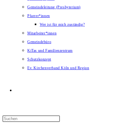
Gemeindeleitung (Presbyterium)
Pfarrer*innen
Wer ist für mich zuständig?
Mitarbeiter*innen
Gemeindebüro
KiTas und Familienzentrum
Schutzkonzept
Ev. Kirchenverband Köln und Region
Website-
Suche