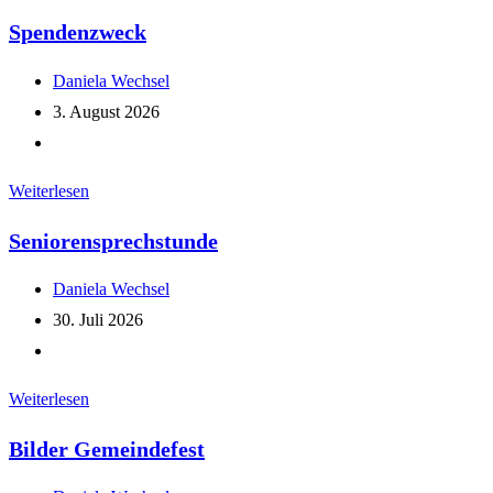
Spendenzweck
Beitrags-
Daniela Wechsel
Autor:
Beitrag
3. August 2026
veröffentlicht:
Beitrags-
Kategorie:
Spendenzweck
Weiterlesen
Seniorensprechstunde
Beitrags-
Daniela Wechsel
Autor:
Beitrag
30. Juli 2026
veröffentlicht:
Beitrags-
Kategorie:
Seniorensprechstunde
Weiterlesen
Bilder Gemeindefest