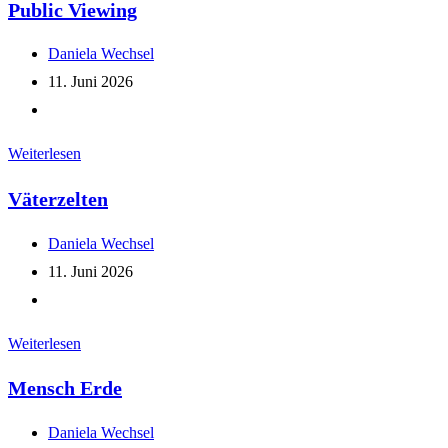
Public Viewing
Beitrags-
Daniela Wechsel
Autor:
Beitrag
11. Juni 2026
veröffentlicht:
Beitrags-
Kategorie:
Public
Weiterlesen
Viewing
Väterzelten
Beitrags-
Daniela Wechsel
Autor:
Beitrag
11. Juni 2026
veröffentlicht:
Beitrags-
Kategorie:
Väterzelten
Weiterlesen
Mensch Erde
Beitrags-
Daniela Wechsel