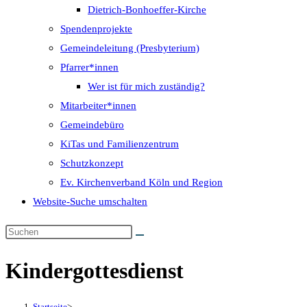
Dietrich-Bonhoeffer-Kirche
Spendenprojekte
Gemeindeleitung (Presbyterium)
Pfarrer*innen
Wer ist für mich zuständig?
Mitarbeiter*innen
Gemeindebüro
KiTas und Familienzentrum
Schutzkonzept
Ev. Kirchenverband Köln und Region
Website-Suche umschalten
Kindergottesdienst
Startseite
>