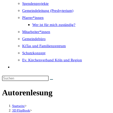
Spendenprojekte
Gemeindeleitung (Presbyterium)
Pfarrer*innen
Wer ist für mich zuständig?
Mitarbeiter*innen
Gemeindebüro
KiTas und Familienzentrum
Schutzkonzept
Ev. Kirchenverband Köln und Region
Website-
Suche
umschalten
Autorenlesung
Startseite
>
3D FlipBook
>