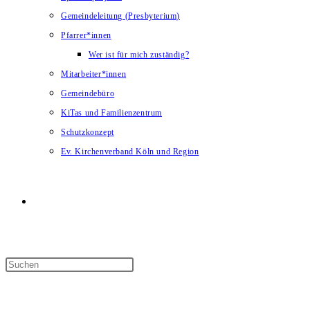
Gemeindeleitung (Presbyterium)
Pfarrer*innen
Wer ist für mich zuständig?
Mitarbeiter*innen
Gemeindebüro
KiTas und Familienzentrum
Schutzkonzept
Ev. Kirchenverband Köln und Region
Website-
Suche