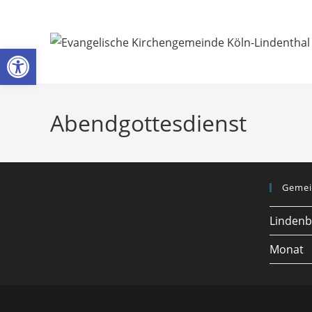
Zum
Inhalt
springen
Werkzeugleiste öffnen
Abendgottesdienst
Gemei
Lindenb
Monat