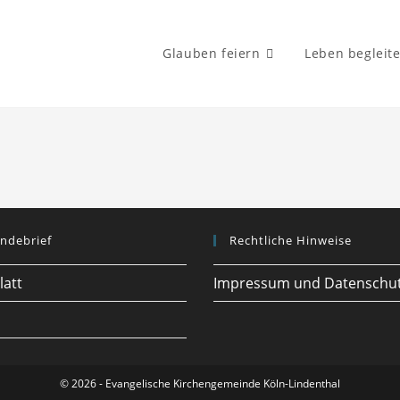
Glauben feiern
Leben begleit
ndebrief
Rechtliche Hinweise
latt
Impressum und Datenschu
© 2026 - Evangelische Kirchengemeinde Köln-Lindenthal