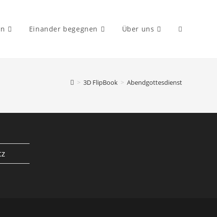
en
Einander begegnen
Über uns
Website-
>
3D FlipBook
>
Abendgottesdienst
Suche
umschalten
tz