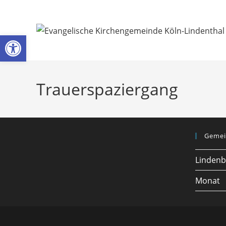
Zum
Inhalt
springen
Werkzeugleiste öffnen
Trauerspaziergang
Gemei
Lindenb
Monat