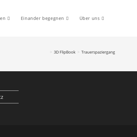
ten
Einander begegnen
Über uns
Website-
>
3D FlipBook
>
Trauerspaziergang
Suche
umschalte
tz