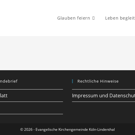
Glauben feiern
Leben beglei
ndebrief
Rechtliche Hinweise
latt
Impressum und Datenschu
© 2026 - Evangelische Kirchengemeinde Köln-Lindenthal