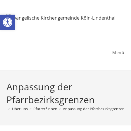
Zum
Inhalt
Werkzeugleiste öffnen
springen
Menü
Anpassung der
Pfarrbezirksgrenzen
>
Über uns
>
Pfarrer*innen
>
Anpassung der Pfarrbezirksgrenzen