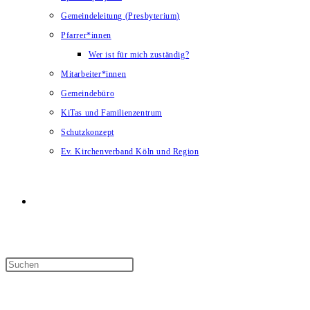
Gemeindeleitung (Presbyterium)
Pfarrer*innen
Wer ist für mich zuständig?
Mitarbeiter*innen
Gemeindebüro
KiTas und Familienzentrum
Schutzkonzept
Ev. Kirchenverband Köln und Region
Website-
Suche