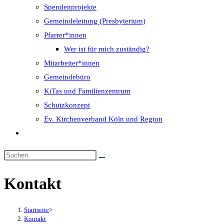
Spendenprojekte
Gemeindeleitung (Presbyterium)
Pfarrer*innen
Wer ist für mich zuständig?
Mitarbeiter*innen
Gemeindebüro
KiTas und Familienzentrum
Schutzkonzept
Ev. Kirchenverband Köln und Region
Website-
Suche
umschalten
Kontakt
Startseite
>
Kontakt