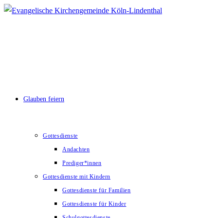
Zum
Inhalt
springen
Glauben feiern
Gottesdienste
Andachten
Prediger*innen
Gottesdienste mit Kindern
Gottesdienste für Familien
Gottesdienste für Kinder
Schulgottesdienste