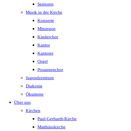
Senioren
Musik in der Kirche
Konzerte
Mitsingen
Kinderchor
Kantor
Kantorei
Orgel
Posaunenchor
Jugendzentrum
Diakonie
Ökumene
Über uns
Kirchen
Paul-Gerhardt-Kirche
Matthäuskirche