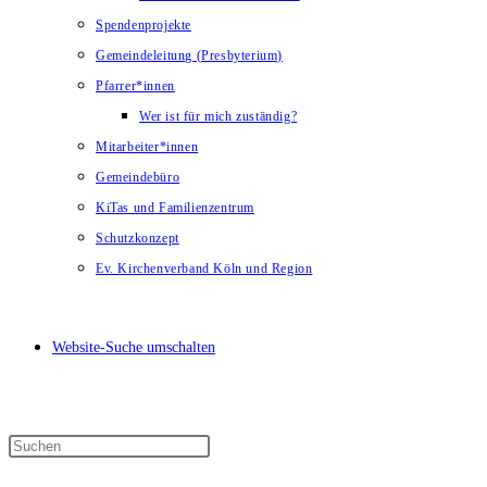
Spendenprojekte
Gemeindeleitung (Presbyterium)
Pfarrer*innen
Wer ist für mich zuständig?
Mitarbeiter*innen
Gemeindebüro
KiTas und Familienzentrum
Schutzkonzept
Ev. Kirchenverband Köln und Region
Website-Suche umschalten