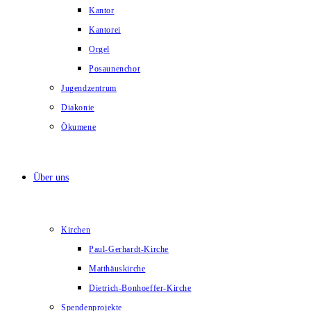
Kantor
Kantorei
Orgel
Posaunenchor
Jugendzentrum
Diakonie
Ökumene
Über uns
Kirchen
Paul-Gerhardt-Kirche
Matthäuskirche
Dietrich-Bonhoeffer-Kirche
Spendenprojekte