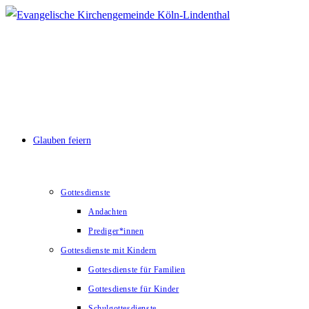
Zum
Inhalt
springen
Glauben feiern
Gottesdienste
Andachten
Prediger*innen
Gottesdienste mit Kindern
Gottesdienste für Familien
Gottesdienste für Kinder
Schulgottesdienste