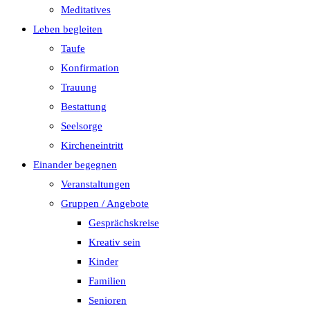
Meditatives
Leben begleiten
Taufe
Konfirmation
Trauung
Bestattung
Seelsorge
Kircheneintritt
Einander begegnen
Veranstaltungen
Gruppen / Angebote
Gesprächskreise
Kreativ sein
Kinder
Familien
Senioren