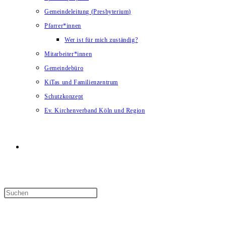
Gemeindeleitung (Presbyterium)
Pfarrer*innen
Wer ist für mich zuständig?
Mitarbeiter*innen
Gemeindebüro
KiTas und Familienzentrum
Schutzkonzept
Ev. Kirchenverband Köln und Region
Website-
Suche