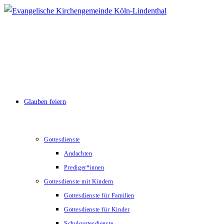
Zum
Inhalt
springen
Glauben feiern
Gottesdienste
Andachten
Prediger*innen
Gottesdienste mit Kindern
Gottesdienste für Familien
Gottesdienste für Kinder
Schulgottesdienste