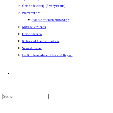
Gemeindeleitung (Presbyterium)
Pfarrer*innen
Wer ist für mich zuständig?
Mitarbeiter*innen
Gemeindebüro
KiTas und Familienzentrum
Schutzkonzept
Ev. Kirchenverband Köln und Region
Website-
Suche