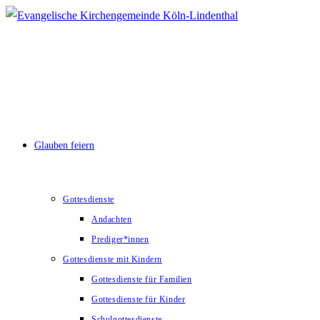
Zum
Inhalt
springen
Glauben feiern
Gottesdienste
Andachten
Prediger*innen
Gottesdienste mit Kindern
Gottesdienste für Familien
Gottesdienste für Kinder
Schulgottesdienste