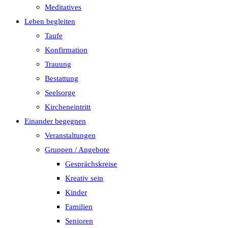
Meditatives
Leben begleiten
Taufe
Konfirmation
Trauung
Bestattung
Seelsorge
Kircheneintritt
Einander begegnen
Veranstaltungen
Gruppen / Angebote
Gesprächskreise
Kreativ sein
Kinder
Familien
Senioren