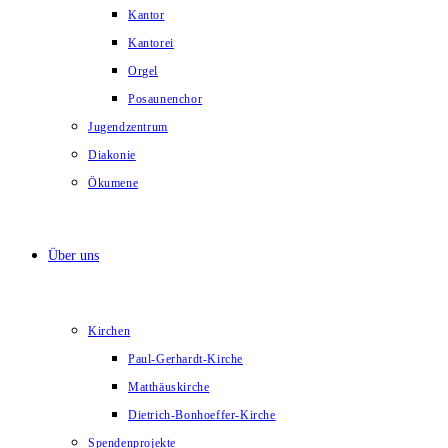
Kantor
Kantorei
Orgel
Posaunenchor
Jugendzentrum
Diakonie
Ökumene
Über uns
Kirchen
Paul-Gerhardt-Kirche
Matthäuskirche
Dietrich-Bonhoeffer-Kirche
Spendenprojekte