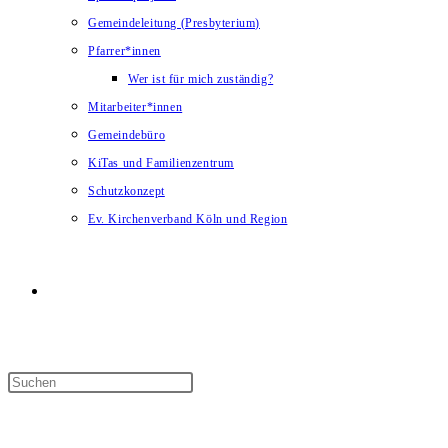
Gemeindeleitung (Presbyterium)
Pfarrer*innen
Wer ist für mich zuständig?
Mitarbeiter*innen
Gemeindebüro
KiTas und Familienzentrum
Schutzkonzept
Ev. Kirchenverband Köln und Region
Website-
Suche