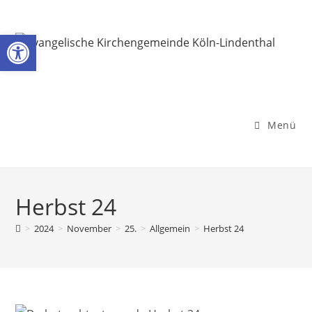
Zum
Inhalt
Werkzeugleiste öffnen
springen
Menü
Herbst 24
>
2024
>
November
>
25.
>
Allgemein
>
Herbst 24