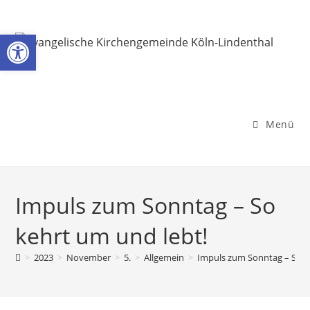
Zum
Inhalt
Werkzeugleiste öffnen
springen
Menü
Impuls zum Sonntag – So
kehrt um und lebt!
>
2023
>
November
>
5.
>
Allgemein
>
Impuls zum Sonntag – So k