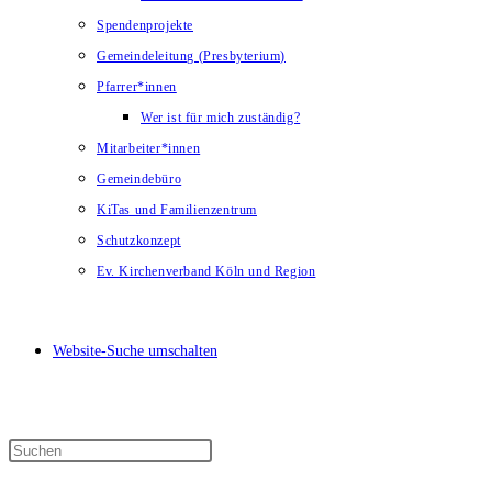
Spendenprojekte
Gemeindeleitung (Presbyterium)
Pfarrer*innen
Wer ist für mich zuständig?
Mitarbeiter*innen
Gemeindebüro
KiTas und Familienzentrum
Schutzkonzept
Ev. Kirchenverband Köln und Region
Website-Suche umschalten