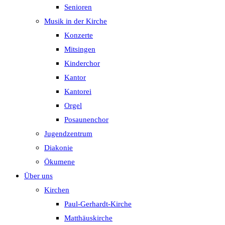
Senioren
Musik in der Kirche
Konzerte
Mitsingen
Kinderchor
Kantor
Kantorei
Orgel
Posaunenchor
Jugendzentrum
Diakonie
Ökumene
Über uns
Kirchen
Paul-Gerhardt-Kirche
Matthäuskirche