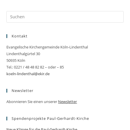
ein
ein
(optional)
Kontakt
Evangelische Kirchengemeinde Köln-Lindenthal
Lindenthalgürtel 30
50935 Köln
Tel.: 0221 / 48 48 82 82 – oder – 85
koeln-lindenthal@ekir.de
Newsletter
Abonnieren Sie einen unserer
Newsletter
Spendenprojekte Paul-Gerhardt-Kirche
Neue Klänge für die Paul-Gerhardt-Kirche