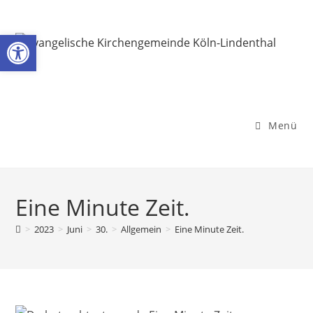
Zum
Inhalt
Werkzeugleiste öffnen
springen
Menü
Eine Minute Zeit.
>
2023
>
Juni
>
30.
>
Allgemein
>
Eine Minute Zeit.