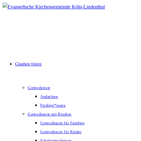
Zum
Inhalt
springen
Glauben feiern
Gottesdienste
Andachten
Prediger*innen
Gottesdienste mit Kindern
Gottesdienste für Familien
Gottesdienste für Kinder
Schulgottesdienste