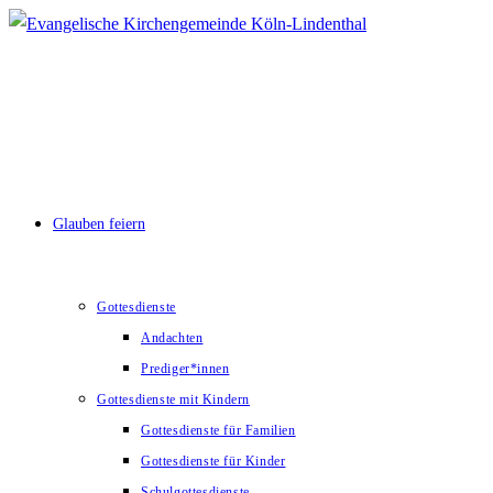
Zum
Inhalt
springen
Glauben feiern
Gottesdienste
Andachten
Prediger*innen
Gottesdienste mit Kindern
Gottesdienste für Familien
Gottesdienste für Kinder
Schulgottesdienste