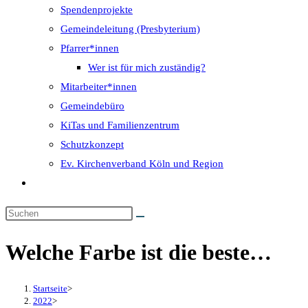
Spendenprojekte
Gemeindeleitung (Presbyterium)
Pfarrer*innen
Wer ist für mich zuständig?
Mitarbeiter*innen
Gemeindebüro
KiTas und Familienzentrum
Schutzkonzept
Ev. Kirchenverband Köln und Region
Website-
Suche
umschalten
Welche Farbe ist die beste…
Startseite
>
2022
>