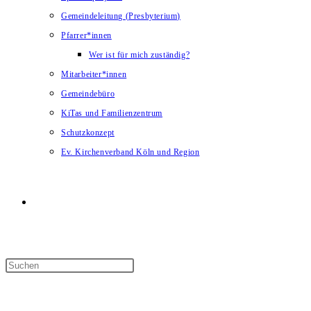
Gemeindeleitung (Presbyterium)
Pfarrer*innen
Wer ist für mich zuständig?
Mitarbeiter*innen
Gemeindebüro
KiTas und Familienzentrum
Schutzkonzept
Ev. Kirchenverband Köln und Region
Website-
Suche