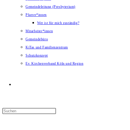
Gemeindeleitung (Presbyterium)
Pfarrer*innen
Wer ist für mich zuständig?
Mitarbeiter*innen
Gemeindebüro
KiTas und Familienzentrum
Schutzkonzept
Ev. Kirchenverband Köln und Region
Website-
Suche