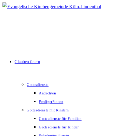
Zum
Inhalt
springen
Glauben feiern
Gottesdienste
Andachten
Prediger*innen
Gottesdienste mit Kindern
Gottesdienste für Familien
Gottesdienste für Kinder
Schulgottesdienste