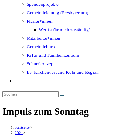
Spendenprojekte
Gemeindeleitung (Presbyterium)
Pfarrer*innen
Wer ist für mich zuständig?
Mitarbeiter*innen
Gemeindebüro
KiTas und Familienzentrum
Schutzkonzept
Ev. Kirchenverband Köln und Region
Website-
Suche
umschalten
Impuls zum Sonntag
Startseite
>
2021
>