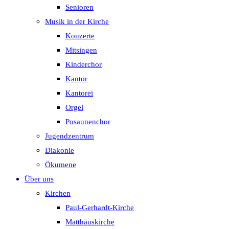
Senioren
Musik in der Kirche
Konzerte
Mitsingen
Kinderchor
Kantor
Kantorei
Orgel
Posaunenchor
Jugendzentrum
Diakonie
Ökumene
Über uns
Kirchen
Paul-Gerhardt-Kirche
Matthäuskirche