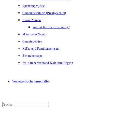
Spendenprojekte
Gemeindeleitung (Presbyterium)
Pfarrer*innen
Wer ist für mich zuständig?
Mitarbeiter*innen
Gemeindebüro
KiTas und Familienzentrum
Schutzkonzept
Ev. Kirchenverband Köln und Region
Website-Suche umschalten