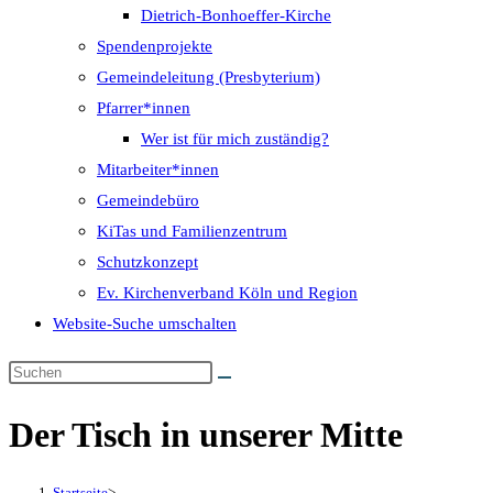
Dietrich-Bonhoeffer-Kirche
Spendenprojekte
Gemeindeleitung (Presbyterium)
Pfarrer*innen
Wer ist für mich zuständig?
Mitarbeiter*innen
Gemeindebüro
KiTas und Familienzentrum
Schutzkonzept
Ev. Kirchenverband Köln und Region
Website-Suche umschalten
Der Tisch in unserer Mitte
Startseite
>