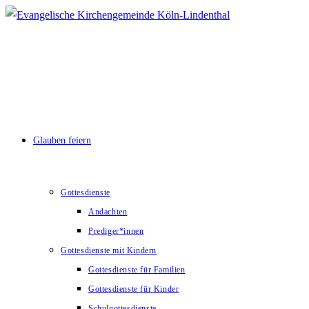
Zum
Inhalt
springen
Glauben feiern
Gottesdienste
Andachten
Prediger*innen
Gottesdienste mit Kindern
Gottesdienste für Familien
Gottesdienste für Kinder
Schulgottesdienste