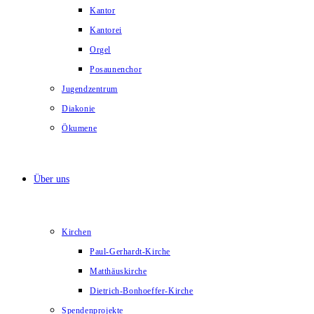
Kantor
Kantorei
Orgel
Posaunenchor
Jugendzentrum
Diakonie
Ökumene
Über uns
Kirchen
Paul-Gerhardt-Kirche
Matthäuskirche
Dietrich-Bonhoeffer-Kirche
Spendenprojekte