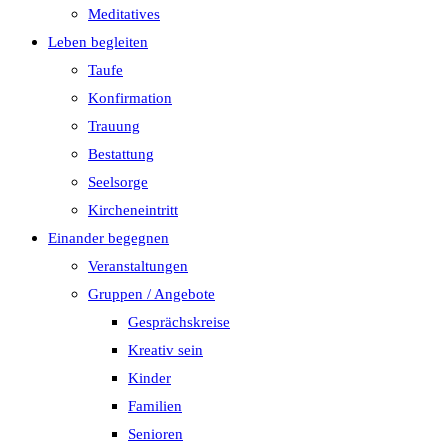
Meditatives
Leben begleiten
Taufe
Konfirmation
Trauung
Bestattung
Seelsorge
Kircheneintritt
Einander begegnen
Veranstaltungen
Gruppen / Angebote
Gesprächskreise
Kreativ sein
Kinder
Familien
Senioren