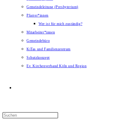
Gemeindeleitung (Presbyterium)
Pfarrer*innen
Wer ist für mich zuständig?
Mitarbeiter*innen
Gemeindebüro
KiTas und Familienzentrum
Schutzkonzept
Ev. Kirchenverband Köln und Region
Website-
Suche