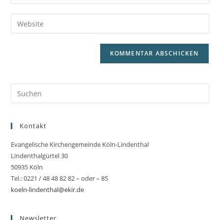
deine
Benutzernamen
E-
Gib
zum
Mail-
deine
Kommentieren
Adresse
Website-
ein
zum
URL
Kommentieren
ein
ein
(optional)
Kontakt
Evangelische Kirchengemeinde Köln-Lindenthal
Lindenthalgürtel 30
50935 Köln
Tel.: 0221 / 48 48 82 82 – oder – 85
koeln-lindenthal@ekir.de
Newsletter