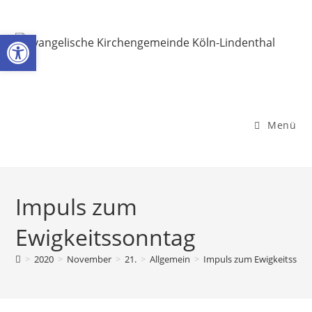
Zum
Inhalt
Werkzeugleiste öffnen
springen
Menü
Impuls zum
Ewigkeitssonntag
>
2020
>
November
>
21.
>
Allgemein
>
Impuls zum Ewigkeitsson