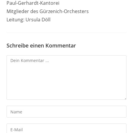
Paul-Gerhardt-Kantorei
Mitglieder des Gürzenich-Orchesters
Leitung: Ursula Döll
Schreibe einen Kommentar
Kommentieren
Gib
deinen
Namen
Gib
oder