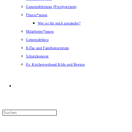
Gemeindeleitung (Presbyterium)
Pfarrer*innen
Wer ist für mich zuständig?
Mitarbeiter*innen
Gemeindebüro
KiTas und Familienzentrum
Schutzkonzept
Ev. Kirchenverband Köln und Region
Website-
Suche