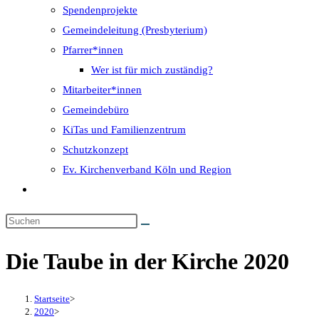
Spendenprojekte
Gemeindeleitung (Presbyterium)
Pfarrer*innen
Wer ist für mich zuständig?
Mitarbeiter*innen
Gemeindebüro
KiTas und Familienzentrum
Schutzkonzept
Ev. Kirchenverband Köln und Region
Website-
Suche
umschalten
Die Taube in der Kirche 2020
Startseite
>
2020
>