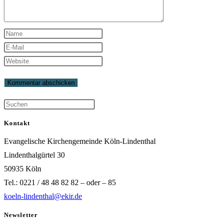
Gib
deinen
Gib
Namen
deine
Gib
oder
E-
deine
Benutzernamen
Mail-
Website-
zum
Adresse
URL
Kommentieren
zum
ein
Kontakt
ein
Kommentieren
(optional)
Evangelische Kirchengemeinde Köln-Lindenthal
ein
Lindenthalgürtel 30
50935 Köln
Tel.: 0221 / 48 48 82 82 – oder – 85
koeln-lindenthal@ekir.de
Newsletter