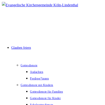
Zum
Inhalt
springen
Glauben feiern
Gottesdienste
Andachten
Prediger*innen
Gottesdienste mit Kindern
Gottesdienste für Familien
Gottesdienste für Kinder
Schulgottesdienste