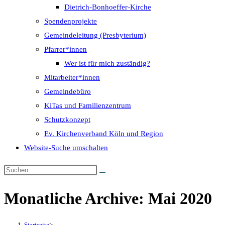
Dietrich-Bonhoeffer-Kirche
Spendenprojekte
Gemeindeleitung (Presbyterium)
Pfarrer*innen
Wer ist für mich zuständig?
Mitarbeiter*innen
Gemeindebüro
KiTas und Familienzentrum
Schutzkonzept
Ev. Kirchenverband Köln und Region
Website-Suche umschalten
Monatliche Archive: Mai 2020
Startseite
>