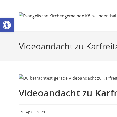
Zum
Inhalt
springen
Werkzeugleiste öffnen
Videoandacht zu Karfreit
Videoandacht zu Karfr
Beitrag
9. April 2020
veröffentlicht: