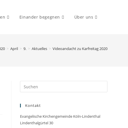
ten
Einander begegnen
Über uns
Website-
020
>
April
>
9.
>
Aktuelles
>
Videoandacht zu Karfreitag 2020
Suche
umschalte
Kontakt
Evangelische Kirchengemeinde Köln-Lindenthal
Lindenthalgürtel 30